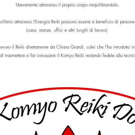
liberamente attraverso il proprio corpo riequilibrandolo.
equilibrio attraverso l'Energia Reiki possono essere a beneficio di person
(casa, stanze, uffici e altri luoghi di lavoro).
evuto il Reiki direttamente da Chiara Grandi, colei che l'ha introdotto in 
i trasmettere e far conoscere il Komyo Reiki restando fedele alla tecnic