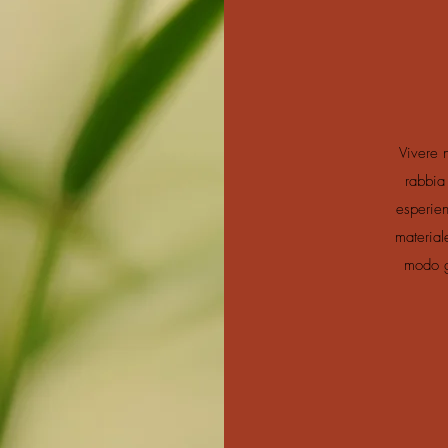
Vivere 
rabbia
esperien
material
modo g