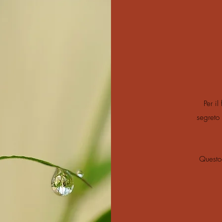
Per il
segreto 
Questo 