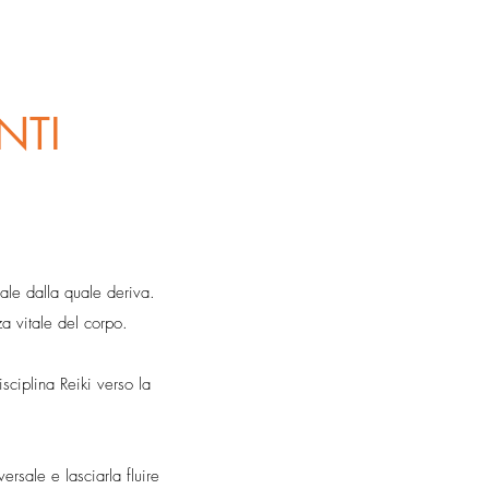
NTI
sale dalla quale deriva.
za vitale del corpo.
sciplina Reiki verso la
rsale e lasciarla fluire