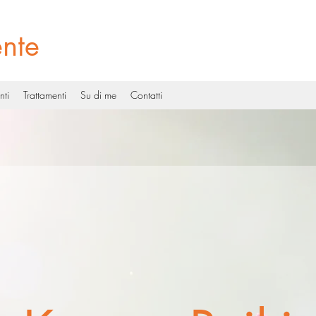
ente
nti
Trattamenti
Su di me
Contatti