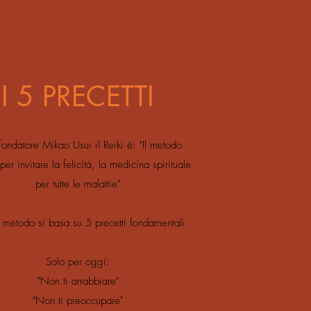
I 5 PRECETTI
 fondatore Mikao Usui il Reiki è: "Il metodo
per invitare la felicità, la medicina spirituale
per tutte le malattie"
metodo si basa su 5 precetti fondamentali.
Solo per oggi:
"Non ti arrabbiare"
"Non ti preoccupare"