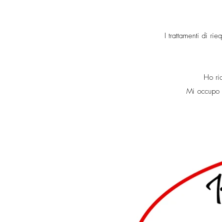
I trattamenti di ri
Ho ric
Mi occupo d