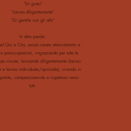
"Sii grato"
"Lavora diligentemente"
"Sii gentile con gli altri"
In altre parole:
nel Qui e Ora, senza creare attaccamento a
 e preoccupazioni, ringraziando per tutte le
ze vissute, lavorando diligentemente (lavoro
e e lavoro individuale/spirituale), vivendo in
entile, compassionevole e rispettoso verso
tutti.