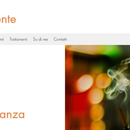
ente
nti
Trattamenti
Su di me
Contatti
tanza