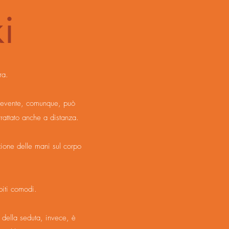
i
ra.
icevente, comunque, può
trattato anche a distanza.
zione delle mani sul corpo
biti comodi.
e della seduta, invece, è