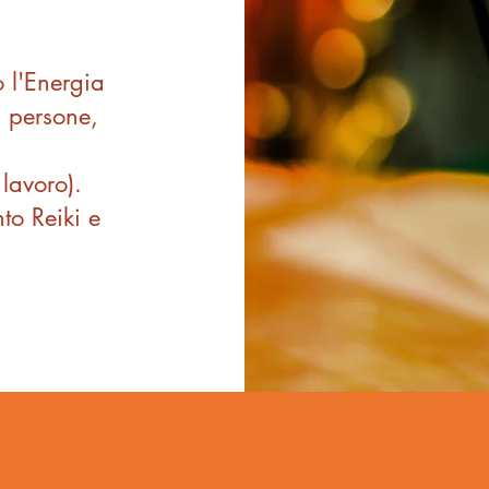
o l'Energia
i persone,
 lavoro).
to Reiki e