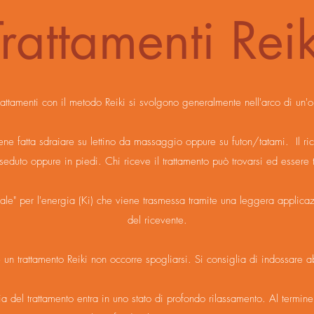
Trattamenti Reik
trattamenti con il metodo Reiki si svolgono generalmente nell'arco di un'o
ene fatta sdraiare su lettino da massaggio oppure su futon/tatami. Il r
seduto oppure in piedi. Chi riceve il trattamento può trovarsi ed essere 
ale" per l'energia (Ki) che viene trasmessa tramite una leggera applica
del ricevente.
e un trattamento Reiki non occorre spogliarsi. Si consiglia di indossare a
a del trattamento entra in uno stato di profondo rilassamento. Al termin