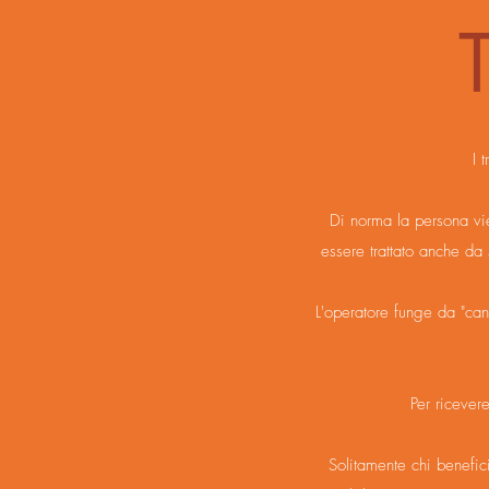
I 
Di norma la persona vi
essere trattato anche da 
L'operatore funge da "can
Per ricever
Solitamente chi benefici