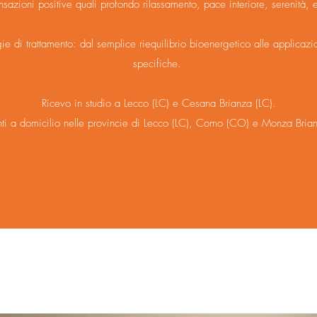
sazioni positive quali profondo rilassamento, pace interiore, serenità, 
gie di trattamento: dal semplice riequilibrio bioenergetico alle applicazio
specifiche.
Ricevo in studio a Lecco (LC) e Cesana Brianza (LC).
nti a domicilio nelle provincie di Lecco (LC), Como (CO) e Monza Bria