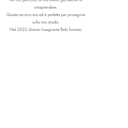
intraprendere.
Questa tecnica era ed è perfetta per proseguire
sulla mia strada.
Nel 2022 divento Insegnante Reiki formato
presso Komyo Reiki Do Italia.
Cos'è per me questa tecnica?
Sento questa tecnica di riequilibrio attraverso
l'energia Reiki come una tecnica "di fondo" che
sta alla base della persona che decide di
viverla. Una tecnica per certi versi semplice e
diretta, alla portata di tutti ma per nulla
scontata.
Può essere la giusta strada per tutti coloro che
intendono intraprendere e praticare un percorso
di crescita personale e che, in un secondo
momento (non necessariamente, non ci sono