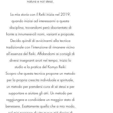
natura e noi stessi.
La mia storia con il Reiki inizia nel 2019,
quando iniziai ad interessarmi a questa
disciplina, trovandomi però disorientato di
fronte a innumerevoli nomi, varianti e proposte.
Decido quindi di avvicinarmi alla tecnica
tradizionale con l'intenzione di rimanere vicino
all'essenza del Reiki. Affidandomi ai consigli di
diversi insegnanti avuti nel tempo, inizio lo
studio e la pratica del Komyo Reiki.
Scopro che questa tecnica propone un metodo
per la propria crescita individuale e spirituale,
un metodo per prendersi cura di sé stessi e per
supportare e aiutare gli atri. Un metodo per
raggiungere e condividere un maggior stato di
benessere. Esattamente quello che a mio modo,
nel mio percorso di vita avevo già deciso di